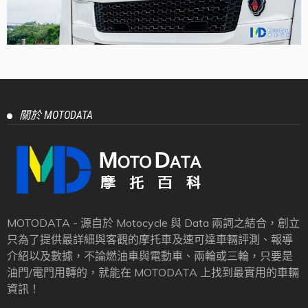
關於 MOTODATA
MOTODATA - 源自於 Motocycle 與 Data 兩詞之結合，創立
只為了提供最詳細與客觀的摩托車及速可達車輛評測、報導
介紹以及數據，不論燃油車與電動車、兩輪或三輪，只要是
油門/電門用轉的，就能在 MOTODATA 上找到最實用的車輛
資訊！