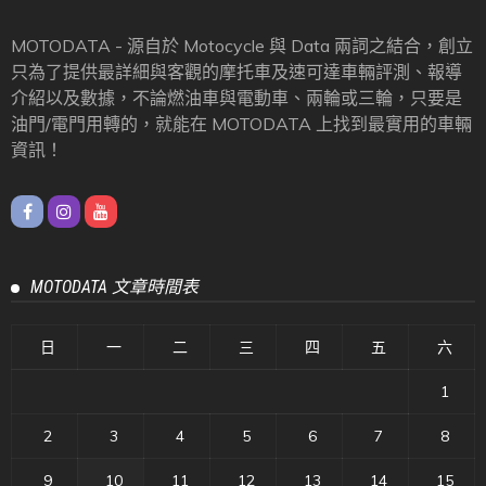
MOTODATA - 源自於 Motocycle 與 Data 兩詞之結合，創立
只為了提供最詳細與客觀的摩托車及速可達車輛評測、報導
介紹以及數據，不論燃油車與電動車、兩輪或三輪，只要是
油門/電門用轉的，就能在 MOTODATA 上找到最實用的車輛
資訊！
MOTODATA 文章時間表
日
一
二
三
四
五
六
1
2
3
4
5
6
7
8
9
10
11
12
13
14
15