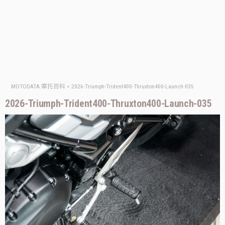
MOTODATA 摩托百科
>
2026-Triumph-Trident400-Thruxton400-Launch-035
2026-Triumph-Trident400-Thruxton400-Launch-035