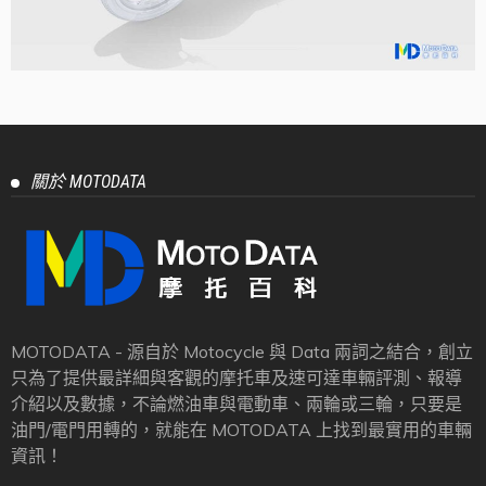
關於 MOTODATA
MOTODATA - 源自於 Motocycle 與 Data 兩詞之結合，創立
只為了提供最詳細與客觀的摩托車及速可達車輛評測、報導
介紹以及數據，不論燃油車與電動車、兩輪或三輪，只要是
油門/電門用轉的，就能在 MOTODATA 上找到最實用的車輛
資訊！