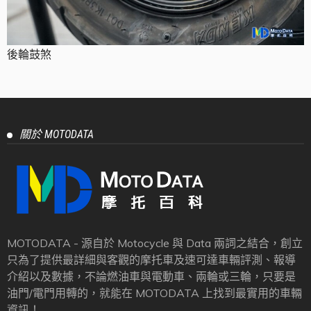
後輪鼓煞
關於 MOTODATA
MOTODATA - 源自於 Motocycle 與 Data 兩詞之結合，創立
只為了提供最詳細與客觀的摩托車及速可達車輛評測、報導
介紹以及數據，不論燃油車與電動車、兩輪或三輪，只要是
油門/電門用轉的，就能在 MOTODATA 上找到最實用的車輛
資訊！