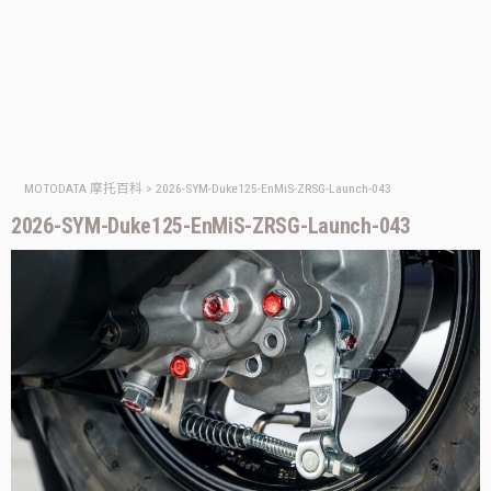
MOTODATA 摩托百科
>
2026-SYM-Duke125-EnMiS-ZRSG-Launch-043
2026-SYM-Duke125-EnMiS-ZRSG-Launch-043