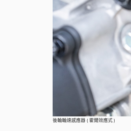
後輪輪速感應器 ( 霍爾效應式 )