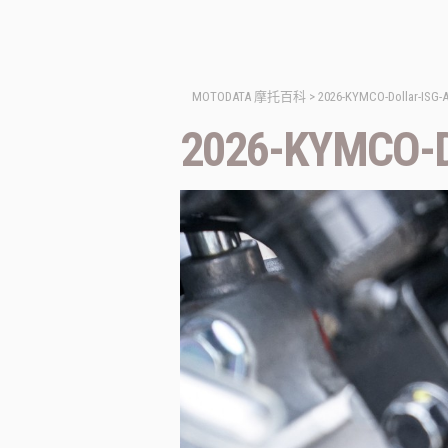
MOTODATA 摩托百科
>
2026-KYMCO-Dollar-ISG-A
2026-KYMCO-Do