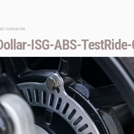
BS-TestRide-096
llar-ISG-ABS-TestRide-