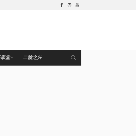
托學堂
二輪之外