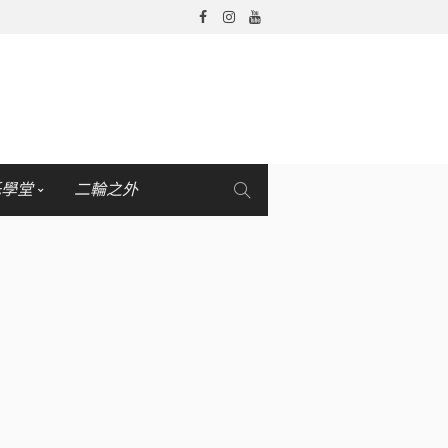
托學堂
二輪之外