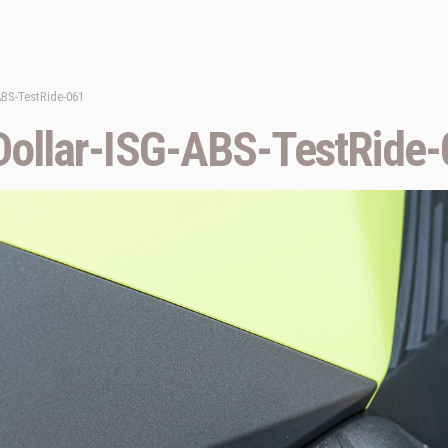
BS-TestRide-061
llar-ISG-ABS-TestRide-