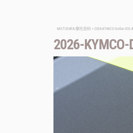
MOTODATA 摩托百科
>
2026-KYMCO-Dollar-ISG-A
2026-KYMCO-Do