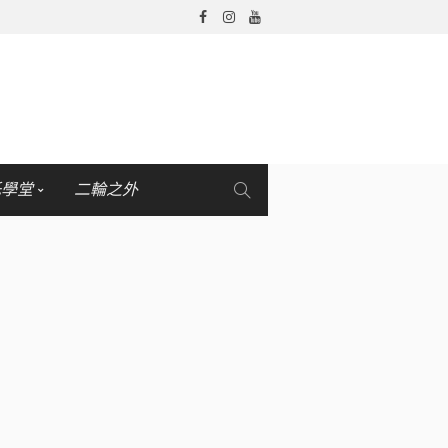
托學堂
二輪之外