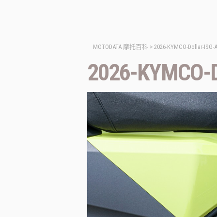
MOTODATA 摩托百科
>
2026-KYMCO-Dollar-ISG-A
2026-KYMCO-Do