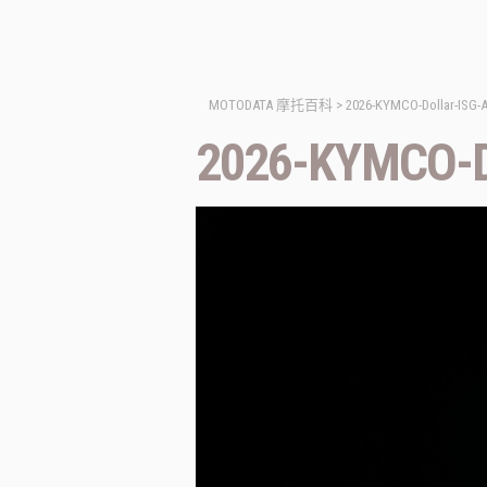
MOTODATA 摩托百科
>
2026-KYMCO-Dollar-ISG-A
2026-KYMCO-Do