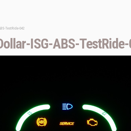
BS-TestRide-042
llar-ISG-ABS-TestRide-