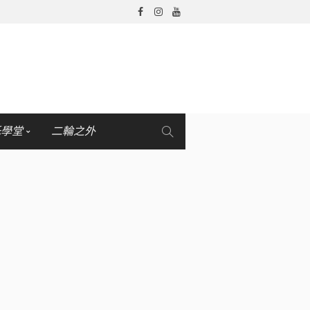
托學堂
二輪之外