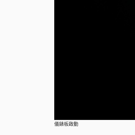
儀錶板啟動