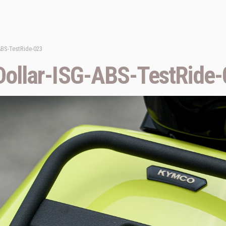
BS-TestRide-023
llar-ISG-ABS-TestRide-