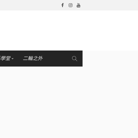
托學堂
二輪之外