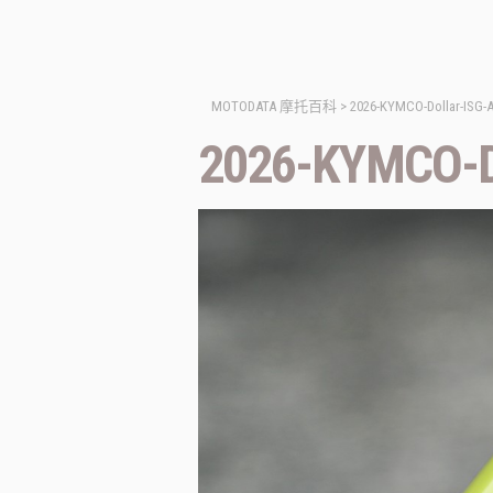
MOTODATA 摩托百科
>
2026-KYMCO-Dollar-ISG-A
2026-KYMCO-Do