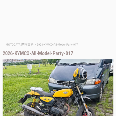
MOTODATA 摩托百科
>
2026-KYMCO-All-Model-Party-017
2026-KYMCO-All-Model-Party-017