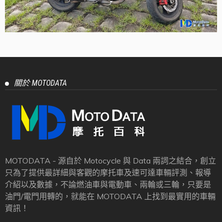
關於 MOTODATA
MOTODATA - 源自於 Motocycle 與 Data 兩詞之結合，創立
只為了提供最詳細與客觀的摩托車及速可達車輛評測、報導
介紹以及數據，不論燃油車與電動車、兩輪或三輪，只要是
油門/電門用轉的，就能在 MOTODATA 上找到最實用的車輛
資訊！