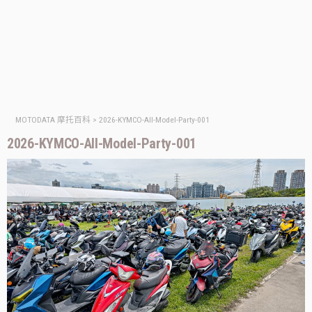
MOTODATA 摩托百科
>
2026-KYMCO-All-Model-Party-001
2026-KYMCO-All-Model-Party-001