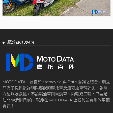
關於 MOTODATA
MOTODATA - 源自於 Motocycle 與 Data 兩詞之結合，創立
只為了提供最詳細與客觀的摩托車及速可達車輛評測、報導
介紹以及數據，不論燃油車與電動車、兩輪或三輪，只要是
油門/電門用轉的，就能在 MOTODATA 上找到最實用的車輛
資訊！