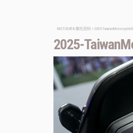
MOTODATA 摩托百科
>
2025-TaiwanMotorcycle
2025-TaiwanM