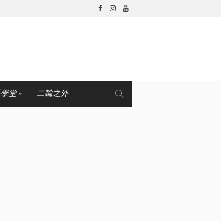
托學堂
二輪之外