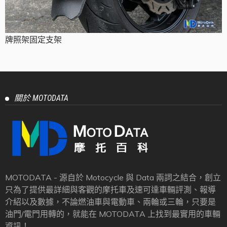
牌照架固定支架
關於 MOTODATA
MOTODATA - 源自於 Motocycle 與 Data 兩詞之結合，創立
只為了提供最詳細與客觀的摩托車及速可達車輛評測、報導
介紹以及數據，不論燃油車與電動車、兩輪或三輪，只要是
油門/電門用轉的，就能在 MOTODATA 上找到最實用的車輛
資訊！