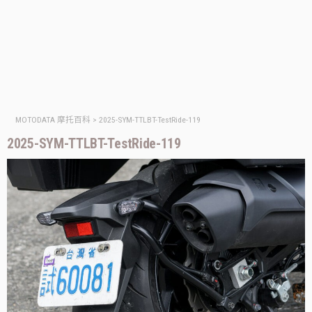
MOTODATA 摩托百科
>
2025-SYM-TTLBT-TestRide-119
2025-SYM-TTLBT-TestRide-119