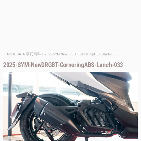
MOTODATA 摩托百科
>
2025-SYM-NewDRGBT-CorneringABS-Lanch-033
2025-SYM-NewDRGBT-CorneringABS-Lanch-033