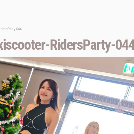
dersParty-044
scooter-RidersParty-04