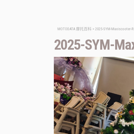
MOTODATA 摩托百科
>
2025-SYM-Maxiscooter-Ri
2025-SYM-Maxi