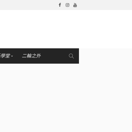
托學堂
二輪之外