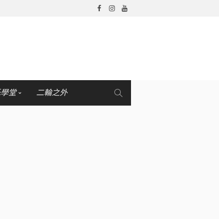
托學堂
二輪之外