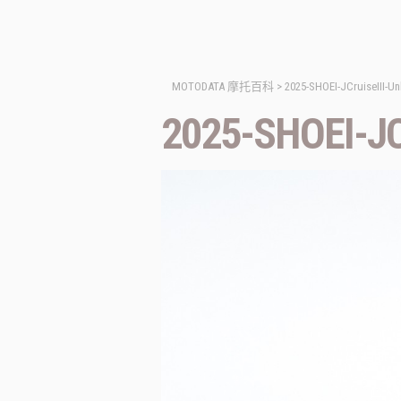
MOTODATA 摩托百科
>
2025-SHOEI-JCruiseIII-U
2025-SHOEI-JC