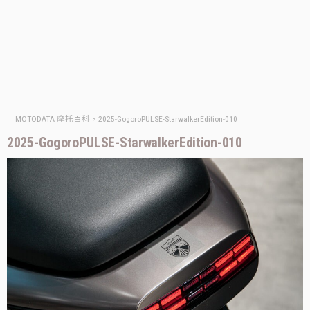
MOTODATA 摩托百科
>
2025-GogoroPULSE-StarwalkerEdition-010
2025-GogoroPULSE-StarwalkerEdition-010