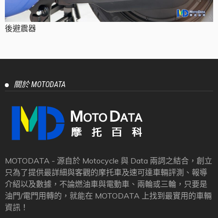
後避震器
關於 MOTODATA
MOTODATA - 源自於 Motocycle 與 Data 兩詞之結合，創立
只為了提供最詳細與客觀的摩托車及速可達車輛評測、報導
介紹以及數據，不論燃油車與電動車、兩輪或三輪，只要是
油門/電門用轉的，就能在 MOTODATA 上找到最實用的車輛
資訊！