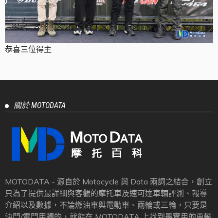
恭喜三位得主
關於 MOTODATA
MOTODATA - 源自於 Motocycle 與 Data 兩詞之結合，創立
只為了提供最詳細與客觀的摩托車及速可達車輛評測、報導
介紹以及數據，不論燃油車與電動車、兩輪或三輪，只要是
油門/電門用轉的，就能在 MOTODATA 上找到最實用的車輛