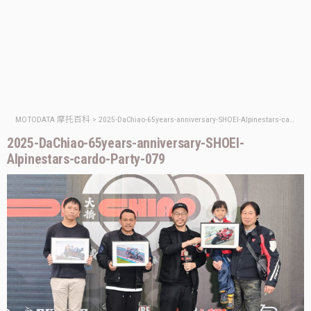
MOTODATA 摩托百科
>
2025-DaChiao-65years-anniversary-SHOEI-Alpinestars-cardo-Party-079
2025-DaChiao-65years-anniversary-SHOEI-
Alpinestars-cardo-Party-079