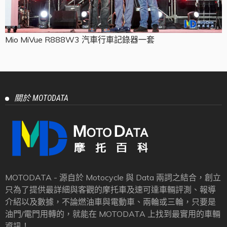
Mio MiVue R888W3 汽車行車記錄器一套
關於 MOTODATA
MOTODATA - 源自於 Motocycle 與 Data 兩詞之結合，創立
只為了提供最詳細與客觀的摩托車及速可達車輛評測、報導
介紹以及數據，不論燃油車與電動車、兩輪或三輪，只要是
油門/電門用轉的，就能在 MOTODATA 上找到最實用的車輛
資訊！