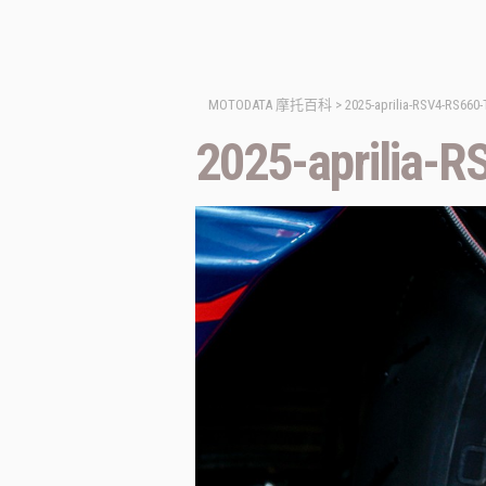
MOTODATA 摩托百科
>
2025-aprilia-RSV4-RS660
2025-aprilia-