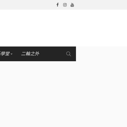
托學堂
二輪之外