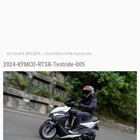
MOTODATA 摩托百科
>
2024-KYMCO-RTSR-Testride-005
2024-KYMCO-RTSR-Testride-005