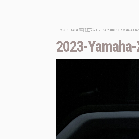
MOTODATA 摩托百科
>
2023-Yamaha-XMAX300ASP
2023-Yamaha-