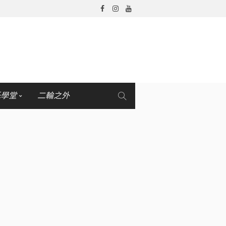
托學堂
二輪之外