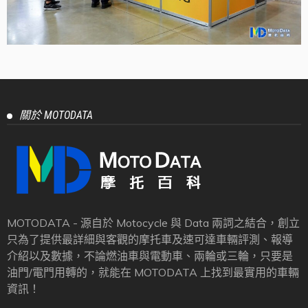
關於 MOTODATA
MOTODATA - 源自於 Motocycle 與 Data 兩詞之結合，創立
只為了提供最詳細與客觀的摩托車及速可達車輛評測、報導
介紹以及數據，不論燃油車與電動車、兩輪或三輪，只要是
油門/電門用轉的，就能在 MOTODATA 上找到最實用的車輛
資訊！